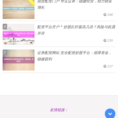
期货配资门户 华宝证券：稳健经营，助力财富
增长
248
4
配资平台开户 * 炒股杠杆最高几倍？风险与机遇
并存
239
5
证券配资网站 安全配资炒股平台：保障资金，
稳健获利
237
友情链接：