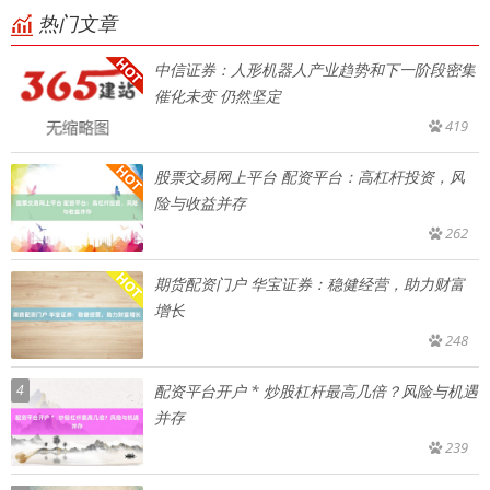
热门文章
中信证券：人形机器人产业趋势和下一阶段密集
催化未变 仍然坚定
419
股票交易网上平台 配资平台：高杠杆投资，风
险与收益并存
262
期货配资门户 华宝证券：稳健经营，助力财富
增长
248
4
配资平台开户 * 炒股杠杆最高几倍？风险与机遇
并存
239