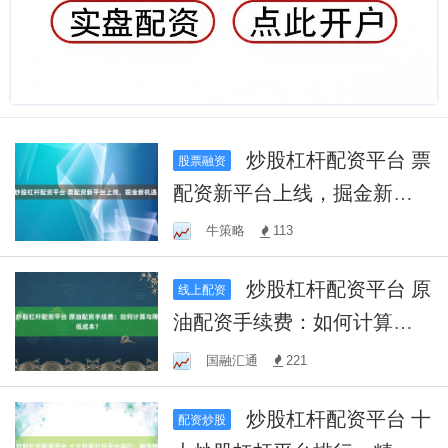
炒股杠杆配资平台 票
股票融资
配资新平台上线，掘金新机
遇！
牛策略
113
炒股杠杆配资平台 原
线上配资
油配资手续费：如何计算与
降低成本？
国融汇通
221
炒股杠杆配资平台 十
配资炒股