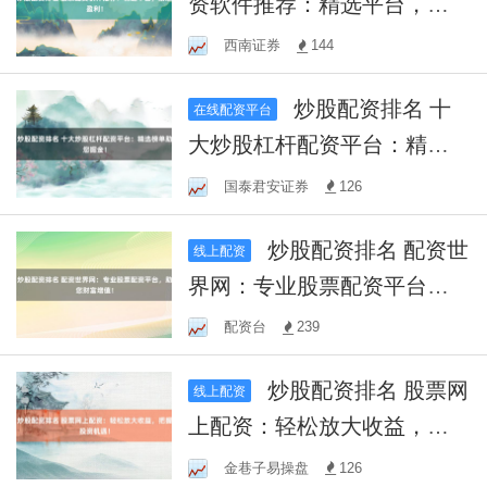
资软件推荐：精选平台，助
您盈利！
西南证券
144
炒股配资排名 十
在线配资平台
大炒股杠杆配资平台：精选
榜单助您掘金！
国泰君安证券
126
炒股配资排名 配资世
线上配资
界网：专业股票配资平台，
助您财富增值！
配资台
239
炒股配资排名 股票网
线上配资
上配资：轻松放大收益，把
握投资机遇！
金巷子易操盘
126