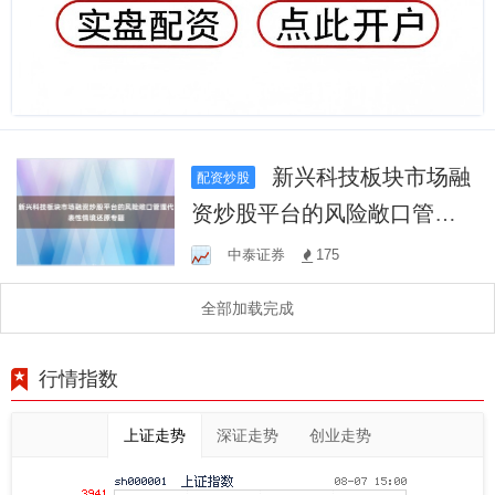
新兴科技板块市场融
配资炒股
资炒股平台的风险敞口管理
代表性情境还原专题
中泰证券
175
全部加载完成
行情指数
上证走势
深证走势
创业走势