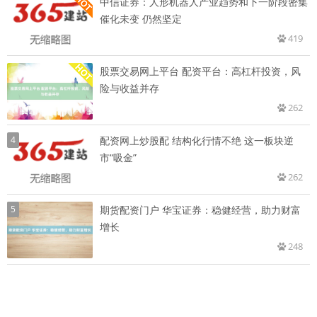
中信证券：人形机器人产业趋势和下一阶段密集
催化未变 仍然坚定
419
股票交易网上平台 配资平台：高杠杆投资，风
险与收益并存
262
4
配资网上炒股配 结构化行情不绝 这一板块逆
市“吸金”
262
5
期货配资门户 华宝证券：稳健经营，助力财富
增长
248