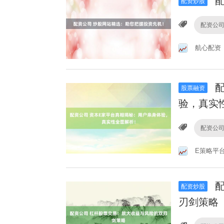
配
配资炒股
配资公
航心配资
配
股票融资
验，真实
配资公
E策略平
配
配资炒股
刃剑策略