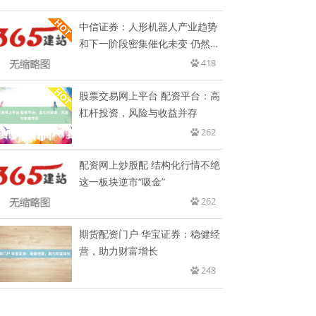
中信证券：人形机器人产业趋势
和下一阶段密集催化未变 仍然坚
定
418
股票交易网上平台 配资平台：高
杠杆投资，风险与收益并存
262
配资网上炒股配 结构化行情不绝
这一板块逆市“吸金”
262
期货配资门户 华宝证券：稳健经
营，助力财富增长
248