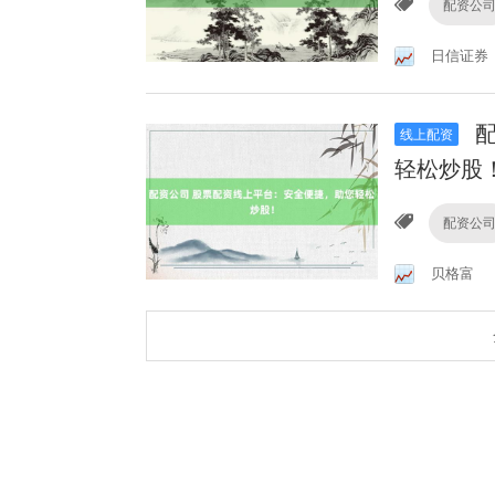
配资公
日信证券
配
线上配资
轻松炒股
配资公
贝格富