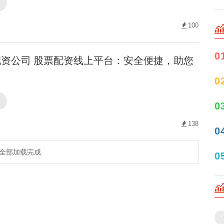
司
100
0
资公司 股票配资线上平台：安全便捷，助您
！
0
司
0
138
0
全部加载完成
0