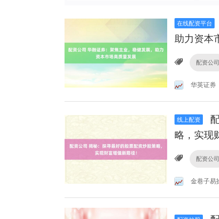
在线配资平台
助力资本
配资公
华英证券
配
线上配资
略，实现
配资公
金巷子易