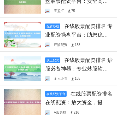
盘股票配资平台：安全高
效，助您盈利！
宝盈汇
75
在线股票配资排名 专
配资炒股
业配资操盘平台：助您稳健
盈利，成就财富梦想！
旺润配资
138
在线股票配资排名 炒
线上配资
股必备神器：专业炒股软件
助你投资无忧
金元证券
185
在线股票配资排名
在线配资平台
在线配资：放大资金，提升
收益
A股策略
216