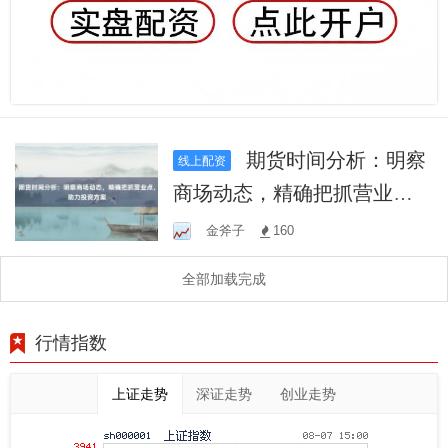
期货时间分析：明察
线上配资
商场动态，精确把抓营业
点，助力投资方案
金斧子
160
全部加载完成
行情指数
上证走势
深证走势
创业走势