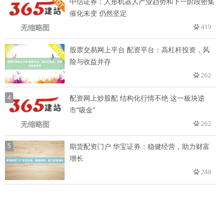
中信证券：人形机器人产业趋势和下一阶段密集
催化未变 仍然坚定
419
股票交易网上平台 配资平台：高杠杆投资，风
险与收益并存
262
4
配资网上炒股配 结构化行情不绝 这一板块逆
市“吸金”
262
5
期货配资门户 华宝证券：稳健经营，助力财富
增长
248