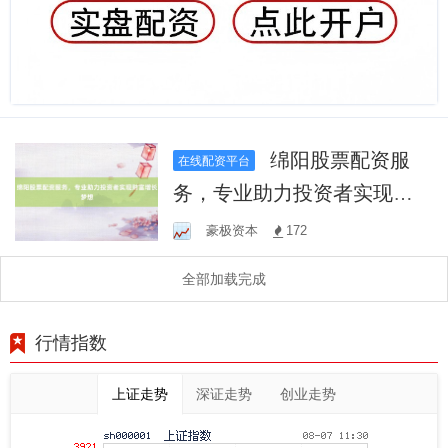
绵阳股票配资服
在线配资平台
务，专业助力投资者实现财
富增长梦想
豪极资本
172
全部加载完成
行情指数
上证走势
深证走势
创业走势